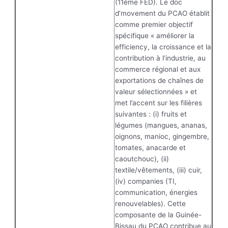
(11ème FED). Le doc
d’movement du PCAO établit
comme premier objectif
spécifique « améliorer la
efficiency, la croissance et la
contribution à l’industrie, au
commerce régional et aux
exportations de chaînes de
valeur sélectionnées » et
met l’accent sur les filières
suivantes : (i) fruits et
légumes (mangues, ananas,
oignons, manioc, gingembre,
tomates, anacarde et
caoutchouc), (ii)
textile/vêtements, (iii) cuir,
(iv) companies (TI,
communication, énergies
renouvelables). Cette
composante de la Guinée-
Bissau du PCAO contribue au